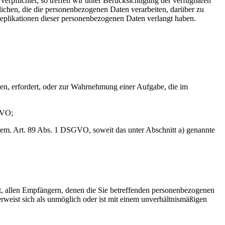
pflichtet, so treffen wir unter Berücksichtigung der verfügbaren
chen, die die personenbezogenen Daten verarbeiten, darüber zu
Replikationen dieser personenbezogenen Daten verlangt haben.
egen, erfordert, oder zur Wahrnehmung einer Aufgabe, die im
SGVO;
e gem. Art. 89 Abs. 1 DSGVO, soweit das unter Abschnitt a) genannte
t, allen Empfängern, denen die Sie betreffenden personenbezogenen
rweist sich als unmöglich oder ist mit einem unverhältnismäßigen