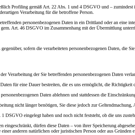
ießlich Profiling gemäß Art. 22 Abs. 1 und 4 DSGVO und – zumindest in
erartigen Verarbeitung für die betroffene Person.
betreffenden personenbezogenen Daten in ein Drittland oder an eine int
n gem. Art. 46 DSGVO im Zusammenhang mit der Übermittlung unterri
gegenüber, sofern die verarbeiteten personenbezogenen Daten, die Sie b
der Verarbeitung der Sie betreffenden personenbezogenen Daten verla
Daten für eine Dauer bestreiten, die es uns ermöglicht, die Richtigkei
er personenbezogenen Daten ablehnen und stattdessen die Einschränku
beitung nicht länger benötigen, Sie diese jedoch zur Geltendmachung,
. 1 DSGVO eingelegt haben und noch nicht feststeht, ob die uns zust
n eingeschränkt, dürfen diese Daten – von ihrer Speicherung abgeseh
iner anderen natürlichen oder juristischen Person oder aus Gründen ei