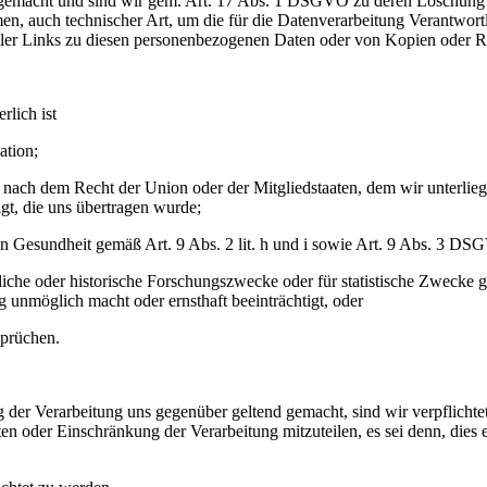
gemacht und sind wir gem. Art. 17 Abs. 1 DSGVO zu deren Löschung ver
 auch technischer Art, um die für die Datenverarbeitung Verantwortli
 aller Links zu diesen personenbezogenen Daten oder von Kopien oder 
rlich ist
ation;
ung nach dem Recht der Union oder der Mitgliedstaaten, dem wir unterli
lgt, die uns übertragen wurde;
hen Gesundheit gemäß Art. 9 Abs. 2 lit. h und i sowie Art. 9 Abs. 3 D
ftliche oder historische Forschungszwecke oder für statistische Zweck
g unmöglich macht oder ernsthaft beeinträchtigt, oder
prüchen.
der Verarbeitung uns gegenüber geltend gemacht, sind wir verpflichte
 oder Einschränkung der Verarbeitung mitzuteilen, es sei denn, dies e