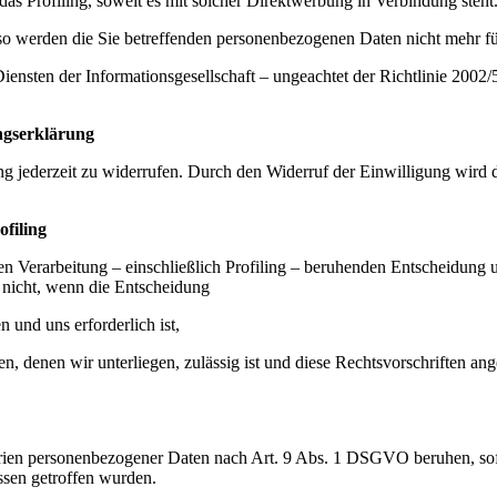
as Profiling, soweit es mit solcher Direktwerbung in Verbindung steht
o werden die Sie betreffenden personenbezogenen Daten nicht mehr für
sten der Informationsgesellschaft – ungeachtet der Richtlinie 2002/5
ngserklärung
ung jederzeit zu widerrufen. Durch den Widerruf der Einwilligung wird
ofiling
erten Verarbeitung – einschließlich Profiling – beruhenden Entscheidun
lt nicht, wenn die Entscheidung
 und uns erforderlich ist,
ten, denen wir unterliegen, zulässig ist und diese Rechtsvorschrifte
rien personenbezogener Daten nach Art. 9 Abs. 1 DSGVO beruhen, sofe
ssen getroffen wurden.