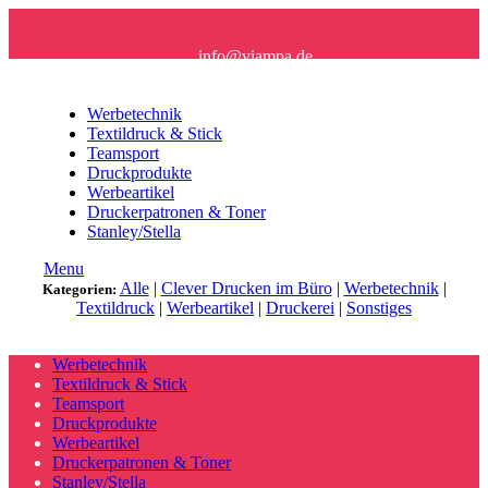
info@viampa.de
+49 (0) 96 21/ 91 16 61
Werbetechnik
Textildruck & Stick
Teamsport
Druckprodukte
Werbeartikel
Druckerpatronen & Toner
Stanley/Stella
Menu
Alle
|
Clever Drucken im Büro
|
Werbetechnik
|
Kategorien:
Textildruck
|
Werbeartikel
|
Druckerei
|
Sonstiges
Werbetechnik
Textildruck & Stick
Teamsport
Druckprodukte
Werbeartikel
Druckerpatronen & Toner
Stanley/Stella