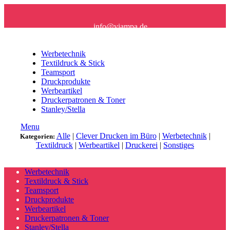
info@viampa.de
+49 (0) 96 21/ 91 16 61
Werbetechnik
Textildruck & Stick
Teamsport
Druckprodukte
Werbeartikel
Druckerpatronen & Toner
Stanley/Stella
Menu
Alle
|
Clever Drucken im Büro
|
Werbetechnik
|
Kategorien:
Textildruck
|
Werbeartikel
|
Druckerei
|
Sonstiges
Werbetechnik
Textildruck & Stick
Teamsport
Druckprodukte
Werbeartikel
Druckerpatronen & Toner
Stanley/Stella