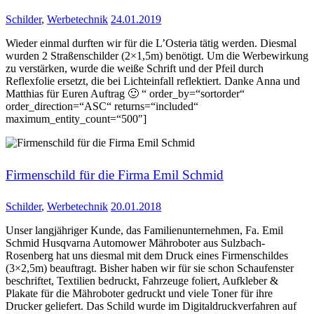
Schilder
,
Werbetechnik
24.01.2019
Wieder einmal durften wir für die L’Osteria tätig werden. Diesmal
wurden 2 Straßenschilder (2×1,5m) benötigt. Um die Werbewirkung
zu verstärken, wurde die weiße Schrift und der Pfeil durch
Reflexfolie ersetzt, die bei Lichteinfall reflektiert. Danke Anna und
Matthias für Euren Auftrag 🙂 “ order_by=“sortorder“
order_direction=“ASC“ returns=“included“
maximum_entity_count=“500″]
Firmenschild für die Firma Emil Schmid
Schilder
,
Werbetechnik
20.01.2018
Unser langjähriger Kunde, das Familienunternehmen, Fa. Emil
Schmid Husqvarna Automower Mähroboter aus Sulzbach-
Rosenberg hat uns diesmal mit dem Druck eines Firmenschildes
(3×2,5m) beauftragt. Bisher haben wir für sie schon Schaufenster
beschriftet, Textilien bedruckt, Fahrzeuge foliert, Aufkleber &
Plakate für die Mähroboter gedruckt und viele Toner für ihre
Drucker geliefert. Das Schild wurde im Digitaldruckverfahren auf