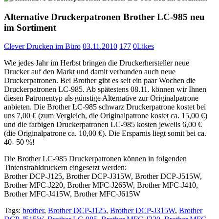
Alternative Druckerpatronen Brother LC-985 neu
im Sortiment
Clever Drucken im Büro
03.11.2010
177
0
Likes
Wie jedes Jahr im Herbst bringen die Druckerhersteller neue
Drucker auf den Markt und damit verbunden auch neue
Druckerpatronen. Bei Brother gibt es seit ein paar Wochen die
Druckerpatronen LC-985. Ab spätestens 08.11. können wir Ihnen
diesen Patronentyp als günstige Alternative zur Originalpatrone
anbieten. Die Brother LC-985 schwarz Druckerpatrone kostet bei
uns 7,00 € (zum Vergleich, die Originalpatrone kostet ca. 15,00 €)
und die farbigen Druckerpatronen LC-985 kosten jeweils 6,00 €
(die Originalpatrone ca. 10,00 €). Die Ersparnis liegt somit bei ca.
40- 50 %!
Die Brother LC-985 Druckerpatronen können in folgenden
Tintenstrahldruckern eingesetzt werden:
Brother DCP-J125, Brother DCP-J315W, Brother DCP-J515W,
Brother MFC-J220, Brother MFC-J265W, Brother MFC-J410,
Brother MFC-J415W, Brother MFC-J615W
Tags:
brother
,
Brother DCP-J125
,
Brother DCP-J315W
,
Brother