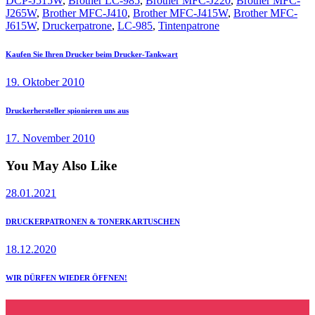
DCP-J515W
,
Brother LC-985
,
Brother MFC-J220
,
Brother MFC-
J265W
,
Brother MFC-J410
,
Brother MFC-J415W
,
Brother MFC-
J615W
,
Druckerpatrone
,
LC-985
,
Tintenpatrone
Beitragsnavigation
Previous
Kaufen Sie Ihren Drucker beim Drucker-Tankwart
post:
19. Oktober 2010
Next
Druckerhersteller spionieren uns aus
post:
17. November 2010
You May Also Like
28.01.2021
DRUCKERPATRONEN & TONERKARTUSCHEN
18.12.2020
WIR DÜRFEN WIEDER ÖFFNEN!