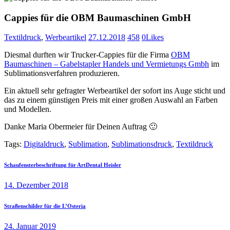
Cappies für die OBM Baumaschinen GmbH
Textildruck
,
Werbeartikel
27.12.2018
458
0
Likes
Diesmal durften wir Trucker-Cappies für die Firma
OBM
Baumaschinen – Gabelstapler Handels und Vermietungs Gmbh
im
Sublimationsverfahren produzieren.
Ein aktuell sehr gefragter Werbeartikel der sofort ins Auge sticht und
das zu einem günstigen Preis mit einer großen Auswahl an Farben
und Modellen.
Danke Maria Obermeier für Deinen Auftrag
🙂
Tags:
Digitaldruck
,
Sublimation
,
Sublimationsdruck‬
,
Textildruck
Beitragsnavigation
Previous
Schaufensterbeschriftung für ArtDental Heisler
post:
14. Dezember 2018
Next
Straßenschilder für die L’Osteria
post:
24. Januar 2019