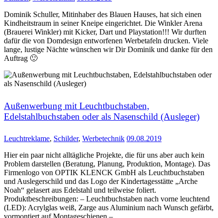
Dominik Schuller, Mitinhaber des Blauen Hauses, hat sich einen
Kindheitstraum in seiner Kneipe eingerichtet. Die Winkler Arena
(Brauerei Winkler) mit Kicker, Dart und Playstation!!! Wir durften
dafür die von Domdesign entworfenen Werbetafeln drucken. Viele
lange, lustige Nächte wünschen wir Dir Dominik und danke für den
Auftrag 🙂
Außenwerbung mit Leuchtbuchstaben,
Edelstahlbuchstaben oder als Nasenschild (Ausleger)
Leuchtreklame
,
Schilder
,
Werbetechnik
09.08.2019
Hier ein paar nicht alltägliche Projekte, die für uns aber auch kein
Problem darstellen (Beratung, Planung, Produktion, Montage). Das
Firmenlogo von OPTIK KLENCK GmbH als Leuchtbuchstaben
und Auslegerschild und das Logo der Kindertagesstätte „Arche
Noah“ gelasert aus Edelstahl und teilweise foliert.
Produktbeschreibungen: – Leuchtbuchstaben nach vorne leuchtend
(LED): Acrylglas weiß, Zarge aus Aluminium nach Wunsch gefärbt,
vormontiert auf Montageschienen –…