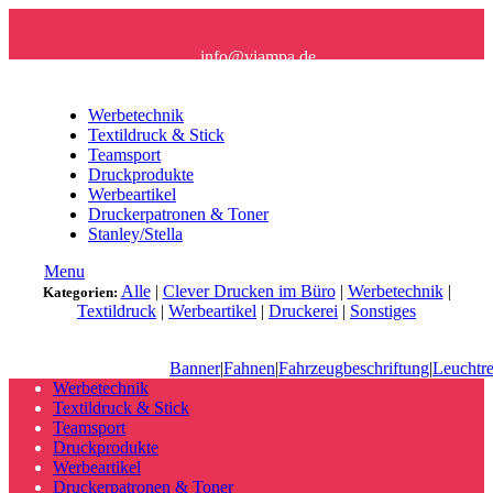
info@viampa.de
+49 (0) 96 21/ 91 16 61
Werbetechnik
Textildruck & Stick
Teamsport
Druckprodukte
Werbeartikel
Druckerpatronen & Toner
Stanley/Stella
Menu
Alle
|
Clever Drucken im Büro
|
Werbetechnik
|
Kategorien:
Textildruck
|
Werbeartikel
|
Druckerei
|
Sonstiges
Banner
|
Fahnen
|
Fahrzeugbeschriftung
|
Leuchtr
Werbetechnik
Textildruck & Stick
Teamsport
Druckprodukte
Werbeartikel
Druckerpatronen & Toner