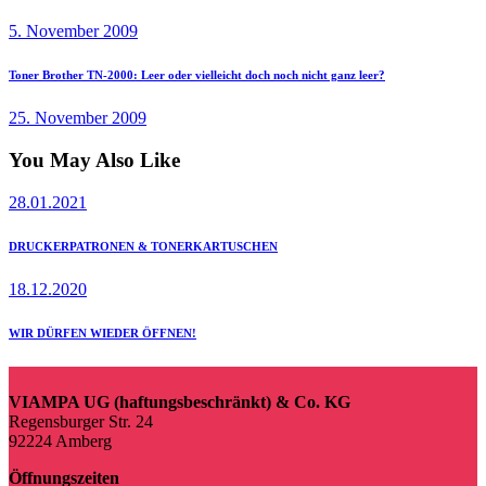
post:
5. November 2009
Next
Toner Brother TN-2000: Leer oder vielleicht doch noch nicht ganz leer?
post:
25. November 2009
You May Also Like
28.01.2021
DRUCKERPATRONEN & TONERKARTUSCHEN
18.12.2020
WIR DÜRFEN WIEDER ÖFFNEN!
VIAMPA UG (haftungsbeschränkt) & Co. KG
Regensburger Str. 24
92224 Amberg
Öffnungszeiten