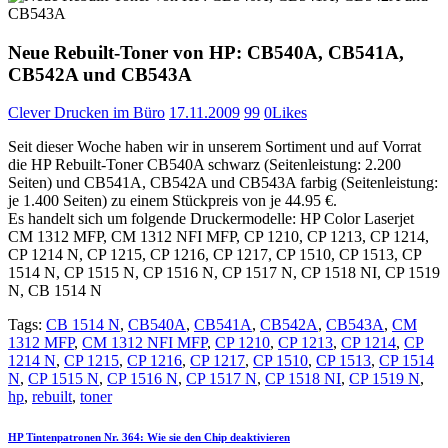
Neue Rebuilt-Toner von HP: CB540A, CB541A,
CB542A und CB543A
Clever Drucken im Büro
17.11.2009
99
0
Likes
Seit dieser Woche haben wir in unserem Sortiment und auf Vorrat
die HP Rebuilt-Toner CB540A schwarz (Seitenleistung: 2.200
Seiten) und CB541A, CB542A und CB543A farbig (Seitenleistung:
je 1.400 Seiten) zu einem Stückpreis von je 44.95 €.
Es handelt sich um folgende Druckermodelle: HP Color Laserjet
CM 1312 MFP, CM 1312 NFI MFP, CP 1210, CP 1213, CP 1214,
CP 1214 N, CP 1215, CP 1216, CP 1217, CP 1510, CP 1513, CP
1514 N, CP 1515 N, CP 1516 N, CP 1517 N, CP 1518 NI, CP 1519
N, CB 1514 N
Tags:
CB 1514 N
,
CB540A
,
CB541A
,
CB542A
,
CB543A
,
CM
1312 MFP
,
CM 1312 NFI MFP
,
CP 1210
,
CP 1213
,
CP 1214
,
CP
1214 N
,
CP 1215
,
CP 1216
,
CP 1217
,
CP 1510
,
CP 1513
,
CP 1514
N
,
CP 1515 N
,
CP 1516 N
,
CP 1517 N
,
CP 1518 NI
,
CP 1519 N
,
hp
,
rebuilt
,
toner
Beitragsnavigation
Previous
HP Tintenpatronen Nr. 364: Wie sie den Chip deaktivieren