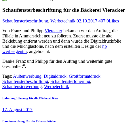
Schaufensterbeschriftung für die Bäckerei Vieracker
Schaufensterbeschriftung
,
Werbetechnik
02.10.2017
407
0
Likes
Von Franz und Philipp
Vieracker
bekamen wir den Auftrag, die
Filiale in Ammersricht neu zu folieren. Zuerst musste die alte
Beklebung entfernt werden und dann wurde die Digitaldruckfolie
und die Milchglasfolie, nach dem erstellten Design der
hp
werbeagentur
, angebracht.
Danke Franz und Philipp für den Auftrag und weiterhin gute
Geschäfte 🙂
Tags:
Außenwerbung‬
,
Digitaldruck
,
Großformatdruck‬
,
Schaufensterbeschriftung‬
,
Schaufensterfolierung
,
Schaufensterwerbung‬
,
Werbetechnik
Beitragsnavigation
Previous
Fahrzeugfolierung für die Bäckerei Ries
post:
17. August 2017
Next
Bandenwerbung für die Fahrradküche
post: