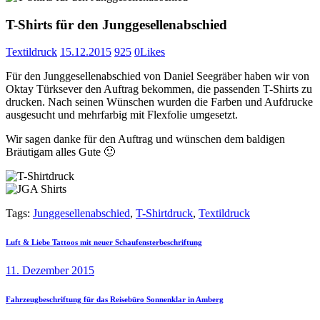
T-Shirts für den Junggesellenabschied
Textildruck
15.12.2015
925
0
Likes
Für den Junggesellenabschied von Daniel Seegräber haben wir von
Oktay Türksever den Auftrag bekommen, die passenden T-Shirts zu
drucken. Nach seinen Wünschen wurden die Farben und Aufdrucke
ausgesucht und mehrfarbig mit Flexfolie umgesetzt.
Wir sagen danke für den Auftrag und wünschen dem baldigen
Bräutigam alles Gute 🙂
Tags:
Junggesellenabschied‬
,
T-Shirtdruck
,
Textildruck
Beitragsnavigation
Previous
Luft & Liebe Tattoos mit neuer Schaufensterbeschriftung
post:
11. Dezember 2015
Next
Fahrzeugbeschriftung für das Reisebüro Sonnenklar in Amberg
post: