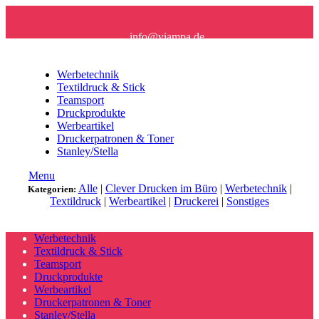
info@viampa.de
+49 (0) 96 21/ 91 16 61
Werbetechnik
Textildruck & Stick
Teamsport
Druckprodukte
Werbeartikel
Druckerpatronen & Toner
Stanley/Stella
Menu
Alle
|
Clever Drucken im Büro
|
Werbetechnik
|
Kategorien:
Textildruck
|
Werbeartikel
|
Druckerei
|
Sonstiges
Werbetechnik
Textildruck & Stick
Teamsport
Druckprodukte
Werbeartikel
Druckerpatronen & Toner
Stanley/Stella