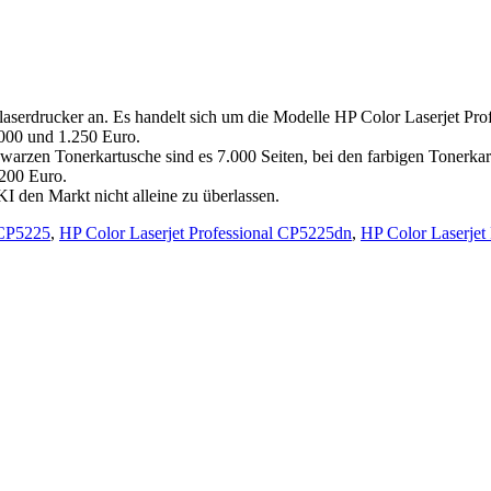
laserdrucker an. Es handelt sich um die Modelle HP Color Laserjet Pr
.000 und 1.250 Euro.
warzen Tonerkartusche sind es 7.000 Seiten, bei den farbigen Tonerkar
 200 Euro.
I den Markt nicht alleine zu überlassen.
 CP5225
,
HP Color Laserjet Professional CP5225dn
,
HP Color Laserjet