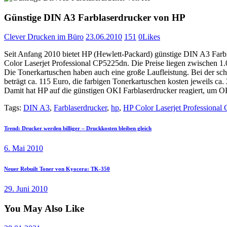
Günstige DIN A3 Farblaserdrucker von HP
Clever Drucken im Büro
23.06.2010
151
0
Likes
Seit Anfang 2010 bietet HP (Hewlett-Packard) günstige DIN A3 Farb
Color Laserjet Professional CP5225dn. Die Preise liegen zwischen 1
Die Tonerkartuschen haben auch eine große Laufleistung. Bei der sch
beträgt ca. 115 Euro, die farbigen Tonerkartuschen kosten jeweils ca.
Damit hat HP auf die günstigen OKI Farblaserdrucker reagiert, um OK
Tags:
DIN A3
,
Farblaserdrucker
,
hp
,
HP Color Laserjet Professional
Beitragsnavigation
Previous
Trend: Drucker werden billiger – Druckkosten bleiben gleich
post:
6. Mai 2010
Next
Neuer Rebuilt Toner von Kyocera: TK-350
post:
29. Juni 2010
You May Also Like