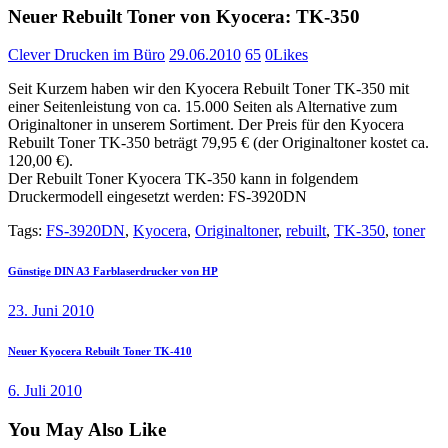
Neuer Rebuilt Toner von Kyocera: TK-350
Clever Drucken im Büro
29.06.2010
65
0
Likes
Seit Kurzem haben wir den Kyocera Rebuilt Toner TK-350 mit
einer Seitenleistung von ca. 15.000 Seiten als Alternative zum
Originaltoner in unserem Sortiment. Der Preis für den Kyocera
Rebuilt Toner TK-350 beträgt 79,95 € (der Originaltoner kostet ca.
120,00 €).
Der Rebuilt Toner Kyocera TK-350 kann in folgendem
Druckermodell eingesetzt werden: FS-3920DN
Tags:
FS-3920DN
,
Kyocera
,
Originaltoner
,
rebuilt
,
TK-350
,
toner
Beitragsnavigation
Previous
Günstige DIN A3 Farblaserdrucker von HP
post:
23. Juni 2010
Next
Neuer Kyocera Rebuilt Toner TK-410
post:
6. Juli 2010
You May Also Like