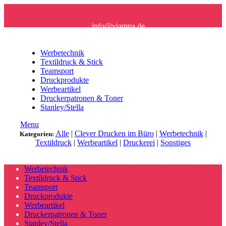
info@viampa.de
+49 (0) 96 21/ 91 16 61
Werbetechnik
Textildruck & Stick
Teamsport
Druckprodukte
Werbeartikel
Druckerpatronen & Toner
Stanley/Stella
Menu
Alle
|
Clever Drucken im Büro
|
Werbetechnik
|
Kategorien:
Textildruck
|
Werbeartikel
|
Druckerei
|
Sonstiges
Werbetechnik
Textildruck & Stick
Teamsport
Druckprodukte
Werbeartikel
Druckerpatronen & Toner
Stanley/Stella