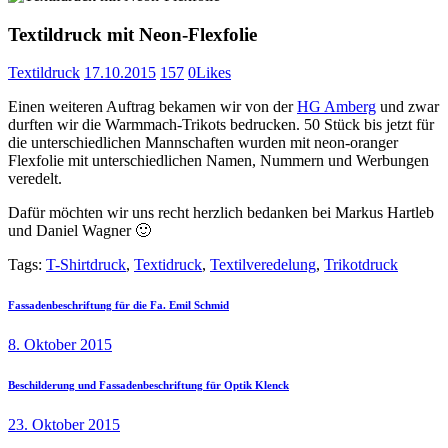
Textildruck mit Neon-Flexfolie
Textildruck
17.10.2015
157
0
Likes
Einen weiteren Auftrag bekamen wir von der
HG Amberg
und zwar
durften wir die Warmmach-Trikots bedrucken. 50 Stück bis jetzt für
die unterschiedlichen Mannschaften wurden mit neon-oranger
Flexfolie mit unterschiedlichen Namen, Nummern und Werbungen
veredelt.
Dafür möchten wir uns recht herzlich bedanken bei Markus Hartleb
und Daniel Wagner 🙂
Tags:
T-Shirtdruck
,
Textidruck
,
Textilveredelung‬
,
Trikotdruck
Beitragsnavigation
Previous
Fassadenbeschriftung für die Fa. Emil Schmid
post:
8. Oktober 2015
Next
Beschilderung und Fassadenbeschriftung für Optik Klenck
post:
23. Oktober 2015