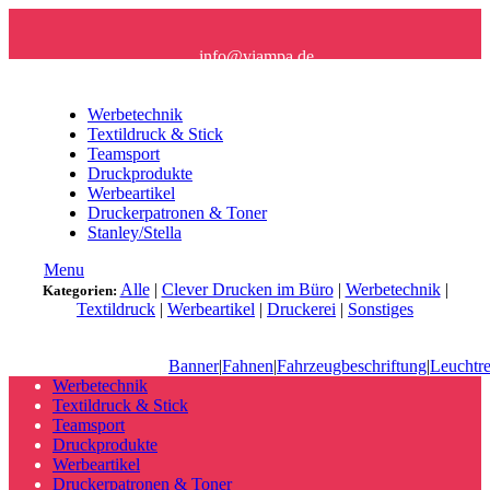
info@viampa.de
+49 (0) 96 21/ 91 16 61
Werbetechnik
Textildruck & Stick
Teamsport
Druckprodukte
Werbeartikel
Druckerpatronen & Toner
Stanley/Stella
Menu
Alle
|
Clever Drucken im Büro
|
Werbetechnik
|
Kategorien:
Textildruck
|
Werbeartikel
|
Druckerei
|
Sonstiges
Banner
|
Fahnen
|
Fahrzeugbeschriftung
|
Leuchtr
Werbetechnik
Textildruck & Stick
Teamsport
Druckprodukte
Werbeartikel
Druckerpatronen & Toner