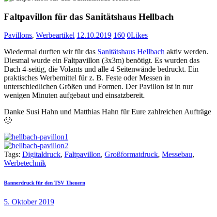
Faltpavillon für das Sanitätshaus Hellbach
Pavillons
,
Werbeartikel
12.10.2019
160
0
Likes
Wiedermal durften wir für das
Sanitätshaus Hellbach
aktiv werden.
Diesmal wurde ein Faltpavillon (3x3m) benötigt. Es wurden das
Dach 4-seitig, die Volants und alle 4 Seitenwände bedruckt. Ein
praktisches Werbemittel für z. B. Feste oder Messen in
unterschiedlichen Größen und Formen. Der Pavillon ist in nur
wenigen Minuten aufgebaut und einsatzbereit.
Danke Susi Hahn und Matthias Hahn für Eure zahlreichen Aufträge
🙂
Tags:
Digitaldruck
,
Faltpavillon
,
Großformatdruck‬
,
Messebau
,
Werbetechnik
Beitragsnavigation
Previous
Bannerdruck für den TSV Theuern
post:
5. Oktober 2019