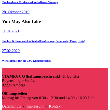
Next
Taschendruck für den verkaufsoffenen Sonntag
post:
28. Oktober 2019
You May Also Like
11.01.2021
Taschen & Turnbeutel individuell bedrucken (Baumwolle, Papier, Jute)
27.02.2020
Werbeartikel für die CSU Kümmersbruck
VIAMPA UG (haftungsbeschränkt) & Co. KG
Regensburger Str. 24
92224 Amberg
Öffnungszeiten
Montag bis Freitag von 8.30 - 12.30 und 14.00 - 16.00 Uhr
Datenschutz
•
Impressum
•
Kontakt